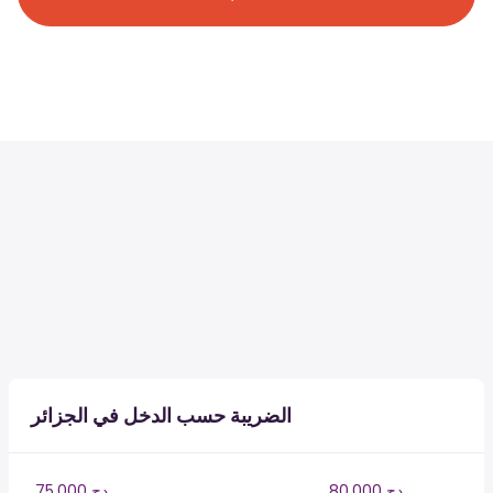
الضريبة حسب الدخل في الجزائر
80,000 دج
75,000 دج