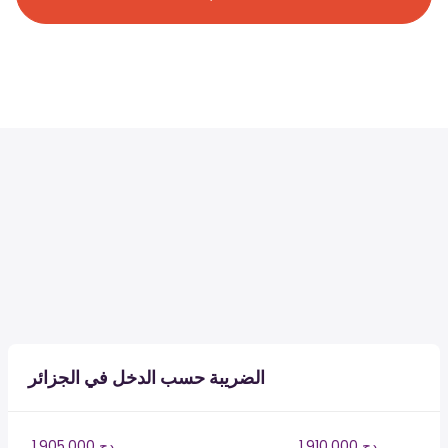
الضريبة حسب الدخل في الجزائر
1,910,000 دج
1,905,000 دج