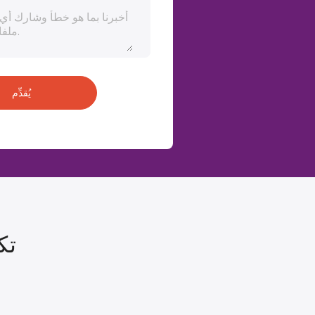
يُقدِّم
تك