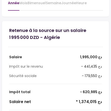
Année
Mois
Bimensuel
Semaine
Journée
Heure
Retenue à la source sur un salaire
1 995 000 DZD - Algérie
Salaire
1,995,000 دج
Impôt sur le revenu
- 441,435 دج
Sécurité sociale
- 179,550 دج
Impôt total
- 620,985 دج
Salaire net
* 1,374,015 دج