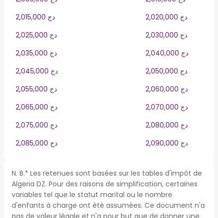
2,020,000 دج
2,015,000 دج
2,030,000 دج
2,025,000 دج
2,040,000 دج
2,035,000 دج
2,050,000 دج
2,045,000 دج
2,060,000 دج
2,055,000 دج
2,070,000 دج
2,065,000 دج
2,080,000 دج
2,075,000 دج
2,090,000 دج
2,085,000 دج
N. B.* Les retenues sont basées sur les tables d'impôt de
Algeria DZ. Pour des raisons de simplification, certaines
variables tel que le statut marital ou le nombre
d'enfants à charge ont été assumées. Ce document n'a
pas de valeur légale et n'a pour but que de donner une