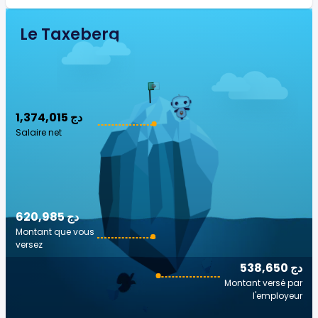
Le Taxeberg
1,374,015 دج
Salaire net
620,985 دج
Montant que vous
versez
538,650 دج
Montant versé par
l'employeur