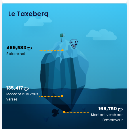
Le Taxeberg
489,583 دج
Salaire net
135,417 دج
Montant que vous
versez
168,750 دج
Montant versé par
l'employeur