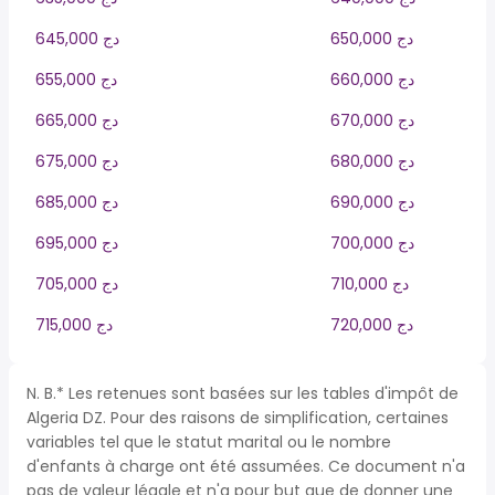
650,000 دج
645,000 دج
660,000 دج
655,000 دج
670,000 دج
665,000 دج
680,000 دج
675,000 دج
690,000 دج
685,000 دج
700,000 دج
695,000 دج
710,000 دج
705,000 دج
720,000 دج
715,000 دج
N. B.* Les retenues sont basées sur les tables d'impôt de
Algeria DZ. Pour des raisons de simplification, certaines
variables tel que le statut marital ou le nombre
d'enfants à charge ont été assumées. Ce document n'a
pas de valeur légale et n'a pour but que de donner une