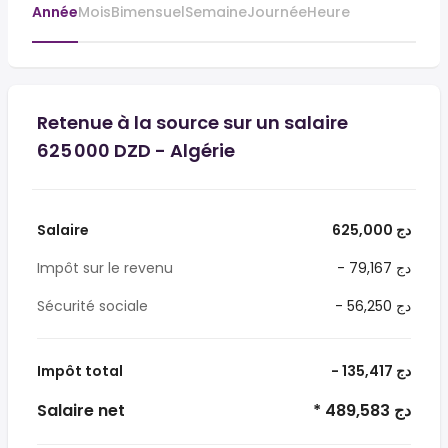
Année
Mois
Bimensuel
Semaine
Journée
Heure
Retenue à la source sur un salaire
625 000 DZD - Algérie
Salaire
625,000 دج
Impôt sur le revenu
- 79,167 دج
Sécurité sociale
- 56,250 دج
Impôt total
- 135,417 دج
Salaire net
* 489,583 دج