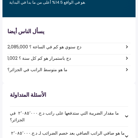
هو في الواقع 14.5% أعلى من ما بدا في البداية.
يسأل الناس أيضا
2,085,000 دج سنوي هو كم في الساعة ؟
1,002 دج باستمرار هو كم كل سنة ؟
ما هو متوسط الراتب في الجزائر؟
الأسئلة المتداولة
ما مقدار الضريبة التي ستدفعها على راتب د.ج.‏٢٬٠٨٥٬٠٠٠ ‏ في
الجزائر؟
ما هو صافي الراتب الصافي بعد خصم الضرائب لـ د.ج.‏٢٬٠٨٥٬٠٠٠ ‏