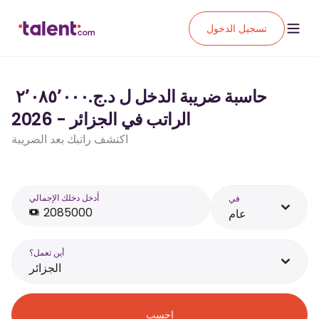
تسجيل الدخول
حاسبة ضريبة الدخل ل د.ج.‏٢٬٠٨٥٬٠٠٠ ‏
الراتب في الجزائر - 2026
اكتشف راتبك بعد الضريبة
أَدخل دخلك الإجمالي
في
عام
أين تعمل؟
الجزائر
احسب