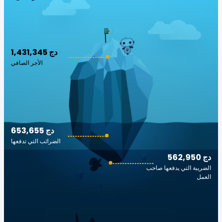
1,431,345 دج
الأجر الصافي
653,655 دج
الضرائب التي تدفعها
562,950 دج
الضريبة التي يدفعها صاحب
العمل