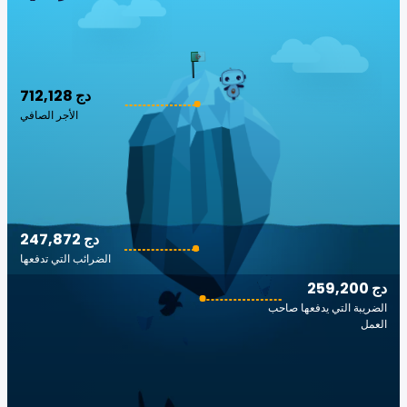
712,128 دج
الأجر الصافي
247,872 دج
الضرائب التي تدفعها
259,200 دج
الضريبة التي يدفعها صاحب
العمل