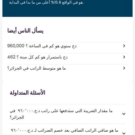
هو في الواقع 15.8% أعلى من ما بدا في البداية.
يسأل الناس أيضا
960,000 دج سنوي هو كم في الساعة ؟
462 دج باستمرار هو كم كل سنة ؟
ما هو متوسط الراتب في الجزائر؟
الأسئلة المتداولة
ما مقدار الضريبة التي ستدفعها على راتب د.ج.‏٩٦٠٬٠٠٠ ‏ في
الجزائر؟
ما هو صافي الراتب الصافي بعد خصم الضرائب لـ د.ج.‏٩٦٠٬٠٠٠ ‏