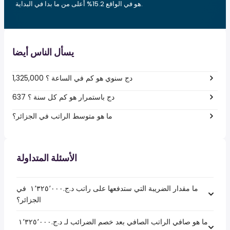
هو في الواقع 15.2% أعلى من ما بدا في البداية.
يسأل الناس أيضا
1,325,000 دج سنوي هو كم في الساعة ؟
637 دج باستمرار هو كم كل سنة ؟
ما هو متوسط الراتب في الجزائر؟
الأسئلة المتداولة
ما مقدار الضريبة التي ستدفعها على راتب د.ج.‏١٬٣٢٥٬٠٠٠ ‏ في
الجزائر؟
ما هو صافي الراتب الصافي بعد خصم الضرائب لـ د.ج.‏١٬٣٢٥٬٠٠٠ ‏