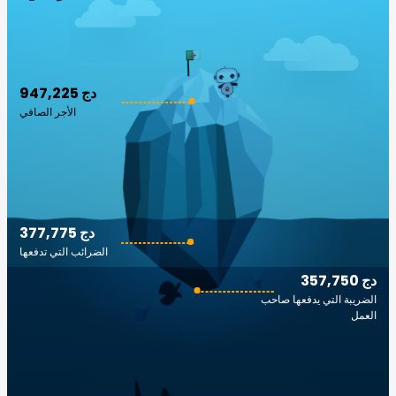
947,225 دج
الأجر الصافي
377,775 دج
الضرائب التي تدفعها
357,750 دج
الضريبة التي يدفعها صاحب
العمل