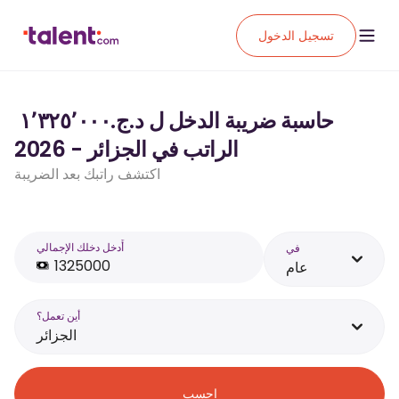
تسجيل الدخول
حاسبة ضريبة الدخل ل د.ج.‏١٬٣٢٥٬٠٠٠ ‏
الراتب في الجزائر - 2026
اكتشف راتبك بعد الضريبة
أَدخل دخلك الإجمالي
في
عام
أين تعمل؟
الجزائر
احسب