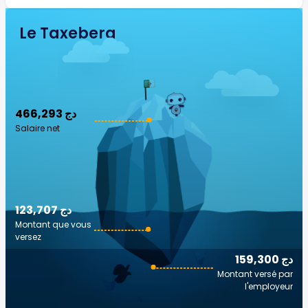
Le Taxeberg
466,293 دج
Salaire net
123,707 دج
Montant que vous
versez
159,300 دج
Montant versé par
l'employeur