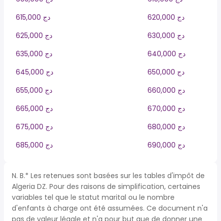
620,000 دج
615,000 دج
630,000 دج
625,000 دج
640,000 دج
635,000 دج
650,000 دج
645,000 دج
660,000 دج
655,000 دج
670,000 دج
665,000 دج
680,000 دج
675,000 دج
690,000 دج
685,000 دج
N. B.* Les retenues sont basées sur les tables d'impôt de
Algeria DZ. Pour des raisons de simplification, certaines
variables tel que le statut marital ou le nombre
d'enfants à charge ont été assumées. Ce document n'a
pas de valeur légale et n'a pour but que de donner une