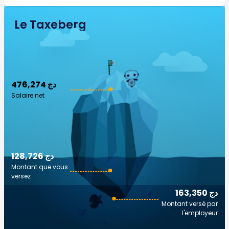
Le Taxeberg
476,274 دج
Salaire net
128,726 دج
Montant que vous
versez
163,350 دج
Montant versé par
l'employeur