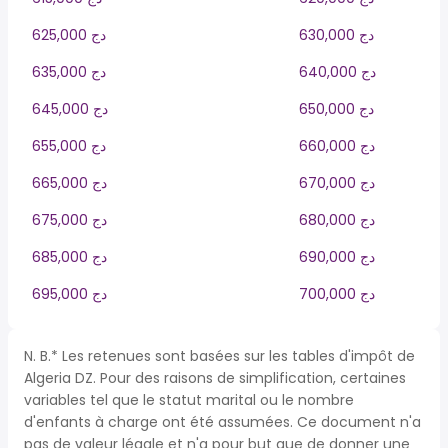
630,000 دج
625,000 دج
640,000 دج
635,000 دج
650,000 دج
645,000 دج
660,000 دج
655,000 دج
670,000 دج
665,000 دج
680,000 دج
675,000 دج
690,000 دج
685,000 دج
700,000 دج
695,000 دج
N. B.* Les retenues sont basées sur les tables d'impôt de
Algeria DZ. Pour des raisons de simplification, certaines
variables tel que le statut marital ou le nombre
d'enfants à charge ont été assumées. Ce document n'a
pas de valeur légale et n'a pour but que de donner une