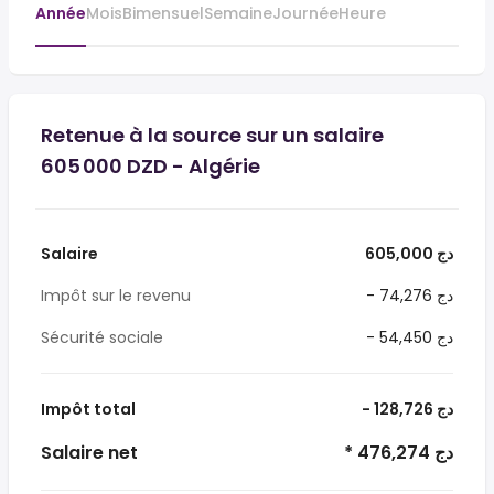
Année
Mois
Bimensuel
Semaine
Journée
Heure
Retenue à la source sur un salaire
605 000 DZD - Algérie
Salaire
605,000 دج
Impôt sur le revenu
- 74,276 دج
Sécurité sociale
- 54,450 دج
Impôt total
- 128,726 دج
Salaire net
* 476,274 دج