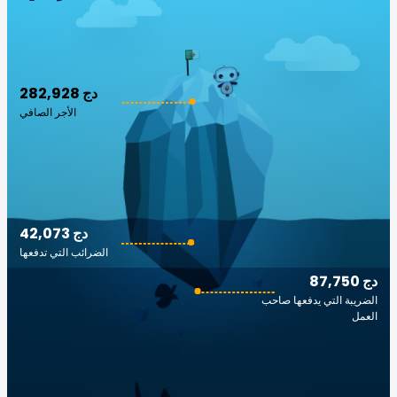
282,928 دج
الأجر الصافي
42,073 دج
الضرائب التي تدفعها
87,750 دج
الضريبة التي يدفعها صاحب
العمل